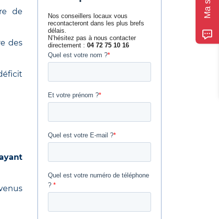
re de
fre des
éficit
 ayant
evenus