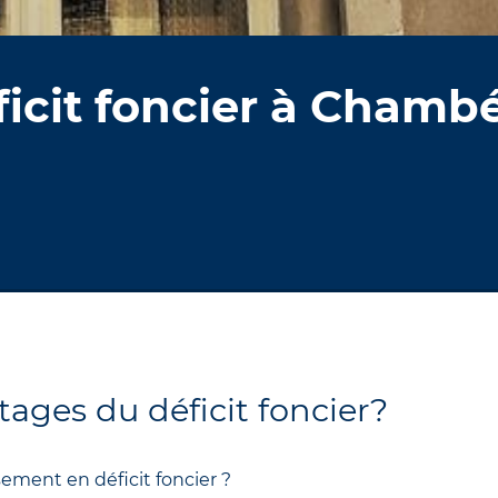
ficit foncier à Chamb
tages du déficit foncier?
sement en déficit foncier ?