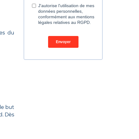
ges du
le but
d. Dès