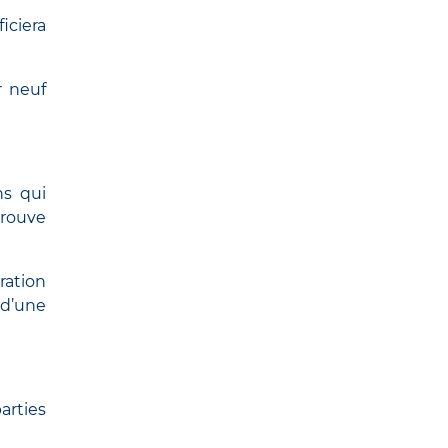
iciera
r neuf
ns qui
trouve
ration
 d’une
arties