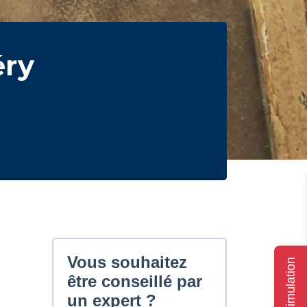
éry
Ma simulation