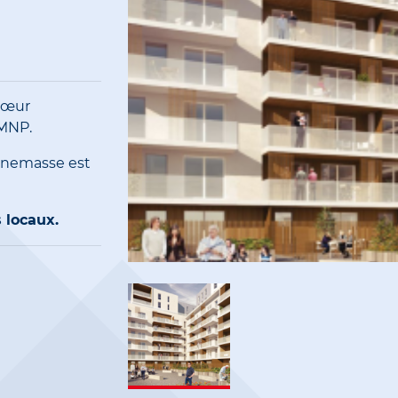
cœur
MNP.
Annemasse est
 locaux.