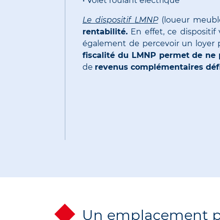
•
Volet roulant électrique
Le dispositif
LMNP
(loueur meub
rentabilité.
En effet, ce dispositi
également de percevoir un loyer p
fiscalité du
LMNP
permet de ne pa
de
revenus complémentaires défis
Un emplacement pri